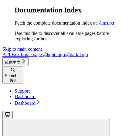
Documentation Index
Fetch the complete documentation index at:
/llms.txt
Use this file to discover all available pages before
exploring further.
Skip to main content
API Box
home page
简体中文
Search...
⌘
K
Support
Dashboard
Dashboard