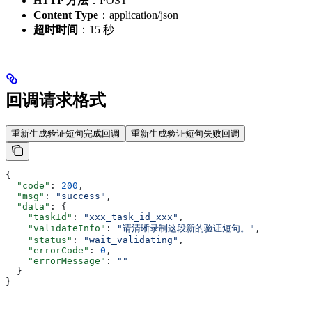
HTTP 方法
：POST
Content Type
：application/json
超时时间
：15 秒
回调请求格式
重新生成验证短句完成回调
重新生成验证短句失败回调
{
  "code"
: 
200
,
  "msg"
: 
"success"
,
  "data"
: {
    "taskId"
: 
"xxx_task_id_xxx"
,
    "validateInfo"
: 
"请清晰录制这段新的验证短句。"
,
    "status"
: 
"wait_validating"
,
    "errorCode"
: 
0
,
    "errorMessage"
: 
""
  }
}