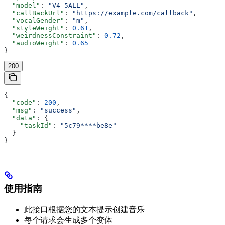
  "model"
: 
"V4_5ALL"
,
  "callBackUrl"
: 
"https://example.com/callback"
,
  "vocalGender"
: 
"m"
,
  "styleWeight"
: 
0.61
,
  "weirdnessConstraint"
: 
0.72
,
  "audioWeight"
: 
0.65
}
200
{
  "code"
: 
200
,
  "msg"
: 
"success"
,
  "data"
: {
    "taskId"
: 
"5c79****be8e"
  }
}
使用指南
此接口根据您的文本提示创建音乐
每个请求会生成多个变体