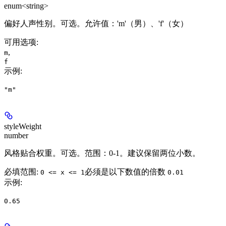
enum<string>
偏好人声性别。可选。允许值：'m'（男）、'f'（女）
可用选项
:
,
m
f
示例
:
"m"
styleWeight
number
风格贴合权重。可选。范围：0-1。建议保留两位小数。
必填范围
:
必须是以下数值的倍数
0 <= x <= 1
0.01
示例
:
0.65