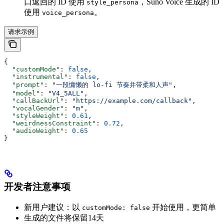
口返回的 ID 使用
，Suno Voice 生成的 ID
style_persona
使用
。
voice_persona
请求示例
{
  "customMode"
: 
false
,
  "instrumental"
: 
false
,
  "prompt"
: 
"一段慵懒的 lo-fi 节奏并带柔和人声"
,
  "model"
: 
"V4_5ALL"
,
  "callBackUrl"
: 
"https://example.com/callback"
,
  "vocalGender"
: 
"m"
,
  "styleWeight"
: 
0.61
,
  "weirdnessConstraint"
: 
0.72
,
  "audioWeight"
: 
0.65
}
开发者注意事项
新用户建议：以
开始使用，更简单
customMode: false
生成的文件将保留14天