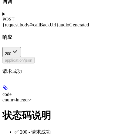
回调
POST
{request.body#/callBackUrl}
audioGenerated
响应
200
application/json
请求成功
code
enum<integer>
状态码说明
✅ 200 - 请求成功