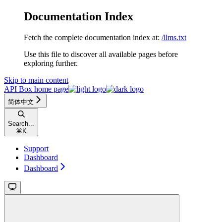
Documentation Index
Fetch the complete documentation index at:
/llms.txt
Use this file to discover all available pages before
exploring further.
Skip to main content
API Box
home page
简体中文
Search...
⌘
K
Support
Dashboard
Dashboard