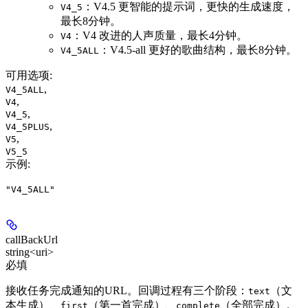
：V4.5 更智能的提示词，更快的生成速度，
V4_5
最长8分钟。
：V4 改进的人声质量，最长4分钟。
V4
：V4.5-all 更好的歌曲结构，最长8分钟。
V4_5ALL
可用选项
:
,
V4_5ALL
,
V4
,
V4_5
,
V4_5PLUS
,
V5
V5_5
示例
:
"V4_5ALL"
callBackUrl
string<uri>
必填
接收任务完成通知的URL。回调过程有三个阶段：
（文
text
本生成）、
（第一首完成）、
（全部完成）。
first
complete