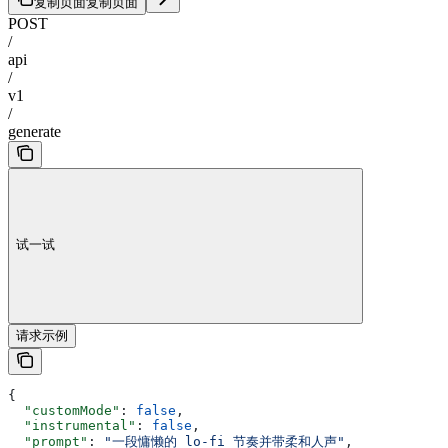
复制页面
复制页面
POST
/
api
/
v1
/
generate
试一试
请求示例
{
  "customMode"
: 
false
,
  "instrumental"
: 
false
,
  "prompt"
: 
"一段慵懒的 lo-fi 节奏并带柔和人声"
,